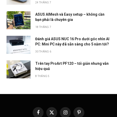
24 THÁNG 7
ASUS AIMesh và Easy setup – không cần
bạn phải là chuyên gia
18 THÁNG 7
Đánh giá ASUS NUC 16 Pro dưới góc nhìn AI
PC: Mini PC này đã sẵn sàng cho 5 năm tới?
30 THÁNG 6
Trên tay ProArt PF120 – tối giản nhưng vẫn
hiệu quả
8 THÁNG 5
Facebook
X
Instagram
Pinterest