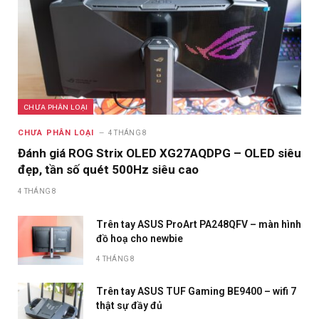
CHƯA PHÂN LOẠI
CHƯA PHÂN LOẠI
4 THÁNG 8
Đánh giá ROG Strix OLED XG27AQDPG – OLED siêu
đẹp, tần số quét 500Hz siêu cao
4 THÁNG 8
Trên tay ASUS ProArt PA248QFV – màn hình
đồ hoạ cho newbie
4 THÁNG 8
Trên tay ASUS TUF Gaming BE9400 – wifi 7
thật sự đầy đủ