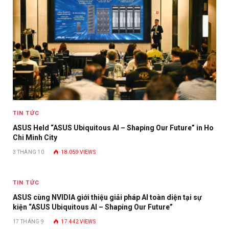
TIN TỨC
ASUS Held “ASUS Ubiquitous AI – Shaping Our Future” in Ho
Chi Minh City
3 THÁNG 10
18.059
VIEWS
TIN TỨC
ASUS cùng NVIDIA giới thiệu giải pháp AI toàn diện tại sự
kiện “ASUS Ubiquitous AI – Shaping Our Future”
17 THÁNG 9
17.442
VIEWS