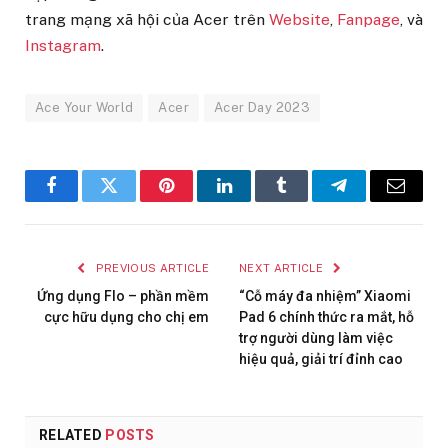
trang mạng xã hội của Acer trên
Website
,
Fanpage
, và
Instagram
.
Ace Your World
Acer
Acer Day 2023
Facebook
Twitter
Pinterest
LinkedIn
Tumblr
Telegram
Email
PREVIOUS ARTICLE
NEXT ARTICLE
Ứng dụng Flo – phần mềm
“Cỗ máy đa nhiệm” Xiaomi
cực hữu dụng cho chị em
Pad 6 chính thức ra mắt, hỗ
trợ người dùng làm việc
hiệu quả, giải trí đỉnh cao
RELATED
POSTS