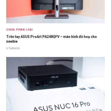
CHƯA PHÂN LOẠI
Trên tay ASUS ProArt PA248QFV – màn hình đồ hoạ cho
newbie
4 THÁNG 8