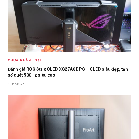
CHƯA PHÂN LOẠI
Đánh giá ROG Strix OLED XG27AQDPG – OLED siêu đẹp, tần
số quét 500Hz siêu cao
4 THÁNG 8