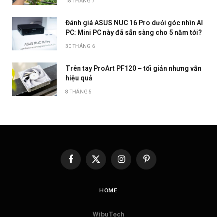
18 THÁNG 7
Đánh giá ASUS NUC 16 Pro dưới góc nhìn AI
PC: Mini PC này đã sẵn sàng cho 5 năm tới?
30 THÁNG 6
Trên tay ProArt PF120 – tối giản nhưng vẫn
hiệu quả
8 THÁNG 5
Facebook
X
Instagram
Pinterest
(Twitter)
HOME
WibuTech