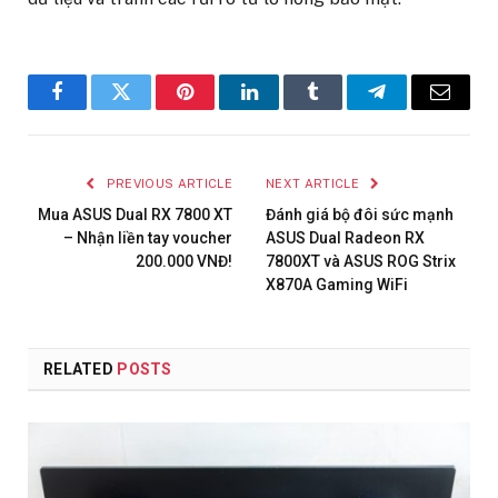
Facebook
Twitter
Pinterest
LinkedIn
Tumblr
Telegram
Email
PREVIOUS ARTICLE
NEXT ARTICLE
Mua ASUS Dual RX 7800 XT
Đánh giá bộ đôi sức mạnh
– Nhận liền tay voucher
ASUS Dual Radeon RX
200.000 VNĐ!
7800XT và ASUS ROG Strix
X870A Gaming WiFi
RELATED
POSTS