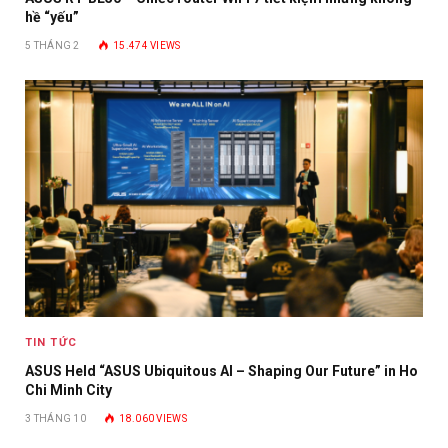
hề “yếu”
5 THÁNG 2
15.474
VIEWS
TIN TỨC
ASUS Held “ASUS Ubiquitous AI – Shaping Our Future” in Ho
Chi Minh City
3 THÁNG 10
18.060
VIEWS