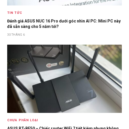
TIN TỨC
Đánh giá ASUS NUC 16 Pro dưới góc nhìn AI PC: Mini PC này
đã sẵn sàng cho 5 năm tới?
30 THÁNG 6
CHƯA PHÂN LOẠI
ASUS RT-BE50 – Chiếc router WiFi 7 tiết kiệm nhưng không