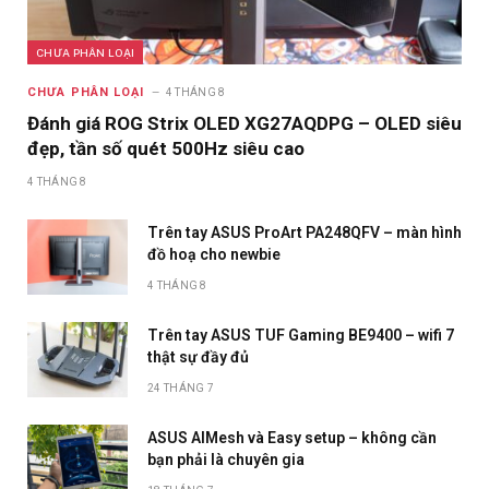
CHƯA PHÂN LOẠI
CHƯA PHÂN LOẠI
4 THÁNG 8
Đánh giá ROG Strix OLED XG27AQDPG – OLED siêu
đẹp, tần số quét 500Hz siêu cao
4 THÁNG 8
Trên tay ASUS ProArt PA248QFV – màn hình
đồ hoạ cho newbie
4 THÁNG 8
Trên tay ASUS TUF Gaming BE9400 – wifi 7
thật sự đầy đủ
24 THÁNG 7
ASUS AIMesh và Easy setup – không cần
bạn phải là chuyên gia