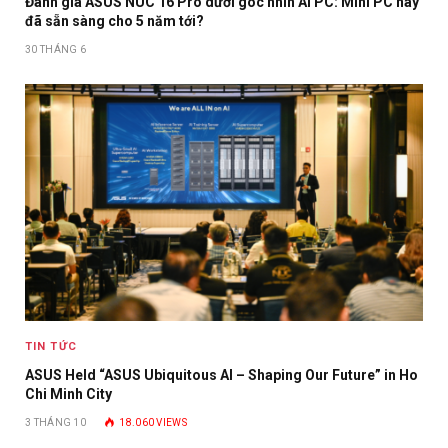
Đánh giá ASUS NUC 16 Pro dưới góc nhìn AI PC: Mini PC này
đã sẵn sàng cho 5 năm tới?
30 THÁNG 6
TIN TỨC
ASUS Held “ASUS Ubiquitous AI – Shaping Our Future” in Ho
Chi Minh City
3 THÁNG 10
18.060
VIEWS