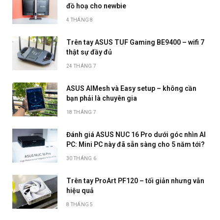
đồ hoạ cho newbie
4 THÁNG 8
Trên tay ASUS TUF Gaming BE9400 – wifi 7
thật sự đầy đủ
24 THÁNG 7
ASUS AIMesh và Easy setup – không cần
bạn phải là chuyên gia
18 THÁNG 7
Đánh giá ASUS NUC 16 Pro dưới góc nhìn AI
PC: Mini PC này đã sẵn sàng cho 5 năm tới?
30 THÁNG 6
Trên tay ProArt PF120 – tối giản nhưng vẫn
hiệu quả
8 THÁNG 5