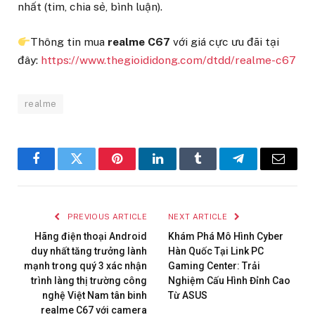
nhất (tim, chia sẻ, bình luận).
Thông tin mua
realme C67
với giá cực ưu đãi tại
đây:
https://www.thegioididong.com/dtdd/realme-c67
realme
Facebook
Twitter
Pinterest
LinkedIn
Tumblr
Telegram
Email
PREVIOUS ARTICLE
NEXT ARTICLE
Hãng điện thoại Android
Khám Phá Mô Hình Cyber
duy nhất tăng trưởng lành
Hàn Quốc Tại Link PC
mạnh trong quý 3 xác nhận
Gaming Center: Trải
trình làng thị trường công
Nghiệm Cấu Hình Đỉnh Cao
nghệ Việt Nam tân binh
Từ ASUS
realme C67 với camera