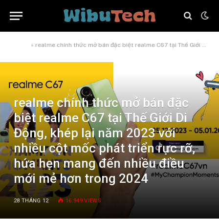
Home
»
realme chính thức mở bán đặc biệt realme C67 tại Thế Giới Di Động, khép lại năm 2023 với nhiều cột mốc phát triển rực rỡ, hứa hẹn mang đến nhiều điều mới mẻ hơn trong 2024
realme chính thức mở bán đặc
biệt realme C67 tại Thế Giới Di
Động, khép lại năm 2023 với
nhiều cột mốc phát triển rực rỡ,
hứa hẹn mang đến nhiều điều
mới mẻ hơn trong 2024
28 THÁNG 12
16.949
VIEWS