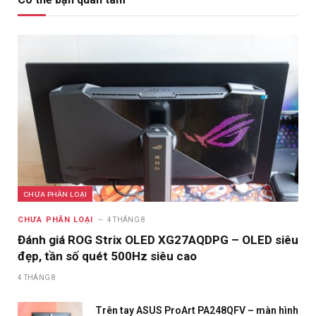
CHƯA PHÂN LOẠI
CHƯA PHÂN LOẠI
4 THÁNG 8
Đánh giá ROG Strix OLED XG27AQDPG – OLED siêu
đẹp, tần số quét 500Hz siêu cao
4 THÁNG 8
Trên tay ASUS ProArt PA248QFV – màn hình