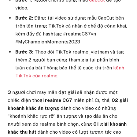
video.
Bước 2:
Đăng tải video sử dụng mẫu CapCut bên
trên lên trang TikTok cá nhân ở chế độ công khai,
kèm đầy đủ hashtag: #realmeC67vn
#MyChampionMoments2023
Bước 3:
Theo dõi TikTok realme_vietnam và tag
thêm 2 người bạn cùng tham gia tại phần bình
luận của bài Thông báo thể lệ cuộc thi trên
kênh
TikTok của realme
.
3
người chơi may mắn đạt giải sẽ nhận được một
chiếc điện thoại
realme C67
miễn phí. Cụ thể,
02
giải
khoảnh khắc ấn tượng
dành cho video có những
“khoảnh khắc rực rỡ” ấn tượng và tạo dấu ấn cho
người xem
do realme bình chọn
,
cùng
01 giải khoảnh
khắc thu hút
dành cho video có lượt tương tác cao