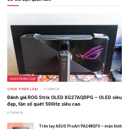
CHƯA PHÂN LOẠI
CHƯA PHÂN LOẠI
4 THÁNG 8
Đánh giá ROG Strix OLED XG27AQDPG – OLED siêu
đẹp, tần số quét 500Hz siêu cao
4 THÁNG 8
Trên tay ASUS ProArt PA248QFV – màn hình