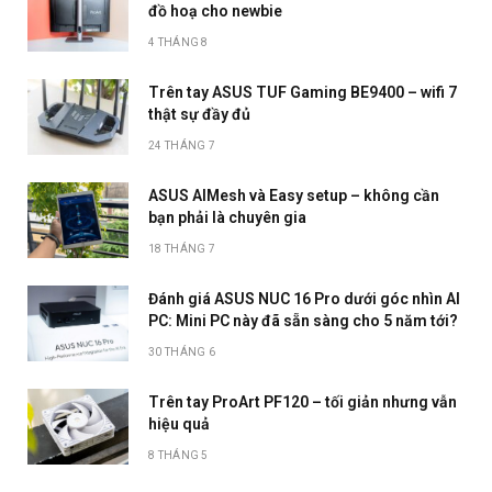
đồ hoạ cho newbie
4 THÁNG 8
Trên tay ASUS TUF Gaming BE9400 – wifi 7
thật sự đầy đủ
24 THÁNG 7
ASUS AIMesh và Easy setup – không cần
bạn phải là chuyên gia
18 THÁNG 7
Đánh giá ASUS NUC 16 Pro dưới góc nhìn AI
PC: Mini PC này đã sẵn sàng cho 5 năm tới?
30 THÁNG 6
Trên tay ProArt PF120 – tối giản nhưng vẫn
hiệu quả
8 THÁNG 5