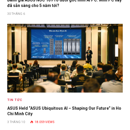
Đánh giá ASUS NUC 16 Pro dưới góc nhìn AI PC: Mini PC này
đã sẵn sàng cho 5 năm tới?
30 THÁNG 6
TIN TỨC
ASUS Held “ASUS Ubiquitous AI – Shaping Our Future” in Ho
Chi Minh City
3 THÁNG 10
18.059
VIEWS