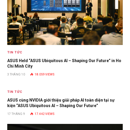
TIN TỨC
ASUS Held “ASUS Ubiquitous AI – Shaping Our Future” in Ho
Chi Minh City
3 THÁNG 10
18.059
VIEWS
TIN TỨC
ASUS cùng NVIDIA giới thiệu giải pháp AI toàn diện tại sự
kiện “ASUS Ubiquitous AI – Shaping Our Future”
17 THÁNG 9
17.442
VIEWS