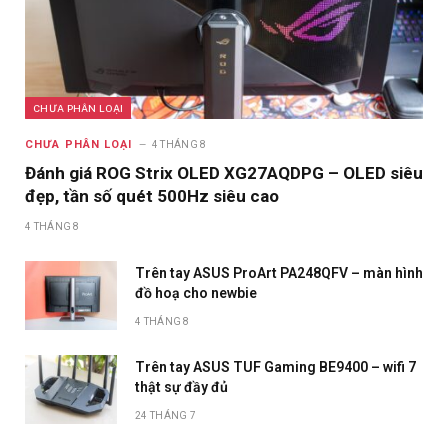
CHƯA PHÂN LOẠI
CHƯA PHÂN LOẠI
4 THÁNG 8
Đánh giá ROG Strix OLED XG27AQDPG – OLED siêu
đẹp, tần số quét 500Hz siêu cao
4 THÁNG 8
Trên tay ASUS ProArt PA248QFV – màn hình
đồ hoạ cho newbie
4 THÁNG 8
Trên tay ASUS TUF Gaming BE9400 – wifi 7
thật sự đầy đủ
24 THÁNG 7