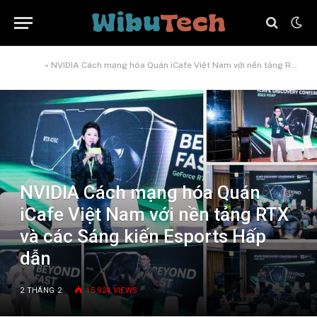
Home
»
NVIDIA Cách mạng hóa Quán iCafe Việt Nam với nền tảng RTX và các Sáng kiến Esports Hấp dẫn
NVIDIA Cách mạng hóa Quán
iCafe Việt Nam với nền tảng RTX
và các Sáng kiến Esports Hấp
dẫn
2 THÁNG 2
15.924
VIEWS