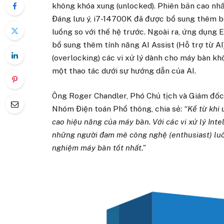
không khóa xung (unlocked). Phiên bản cao nhấ
Đáng lưu ý, i7-14700K đã được bổ sung thêm bố
luồng so với thế hệ trước. Ngoài ra, ứng dụng 
bổ sung thêm tính năng AI Assist (Hỗ trợ từ AI
(overlocking) các vi xử lý dành cho máy bàn kh
một thao tác dưới sự hướng dẫn của AI.
Ông Roger Chandler, Phó Chủ tịch và Giám đốc 
Nhóm Điện toán Phổ thông, chia sẻ:
“Kể từ khi 
cao hiệu năng của máy bàn. Với các vi xử lý Inte
những người đam mê công nghệ (enthusiast) luô
nghiệm máy bàn tốt nhất.”