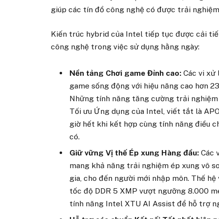
giúp các tín đồ công nghệ có được trải nghiệm 
Kiến trúc hybrid của Intel tiếp tục được cải ti
công nghệ trong việc sử dụng hằng ngày:
Nền tảng Chơi game Đỉnh cao:
Các vi xử
game sống động với hiệu năng cao hơn 23%
Những tính năng tăng cường trải nghiệm 
Tối ưu Ứng dụng của Intel, viết tắt là A
giờ hết khi kết hợp cùng tính năng điều 
có.
Giữ vững Vị thế Ép xung Hàng đầu:
Các v
mang khả năng trải nghiệm ép xung vô so
gia, cho đến người mới nhập môn. Thế hệ 
tốc độ DDR 5 XMP vượt ngưỡng 8.000 meg
tính năng Intel XTU AI Assist để hỗ trợ 