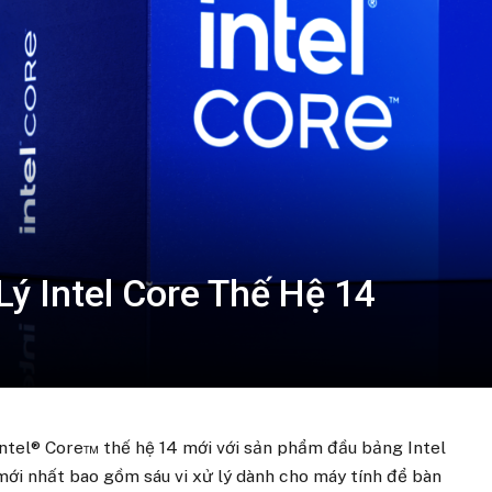
Lý Intel Core Thế Hệ 14
 Intel® Core™ thế hệ 14 mới với sản phẩm đầu bảng Intel
mới nhất bao gồm sáu vi xử lý dành cho máy tính để bàn