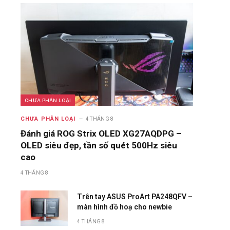
CHƯA PHÂN LOẠI
CHƯA PHÂN LOẠI
4 THÁNG 8
Đánh giá ROG Strix OLED XG27AQDPG –
OLED siêu đẹp, tần số quét 500Hz siêu
cao
4 THÁNG 8
Trên tay ASUS ProArt PA248QFV –
màn hình đồ hoạ cho newbie
4 THÁNG 8