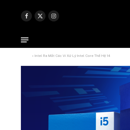
Facebook
X
Instagram
(Twitter)
Home
»
Intel Ra Mắt Các Vi Xử Lý Intel Core Thế Hệ 14