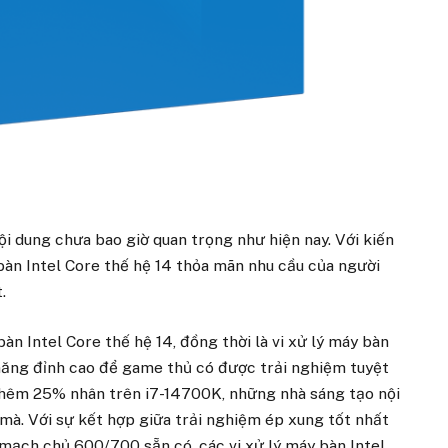
i dung chưa bao giờ quan trọng như hiện nay. Với kiến
y bàn Intel Core thế hệ 14 thỏa mãn nhu cầu của người
.
n Intel Core thế hệ 14, đồng thời là vi xử lý máy bàn
năng đỉnh cao để game thủ có được trải nghiệm tuyệt
thêm 25% nhân trên i7-14700K, những nhà sáng tạo nội
mà. Với sự kết hợp giữa trải nghiệm ép xung tốt nhất
 mạch chủ 600/700 sẵn có, các vi xử lý máy bàn Intel