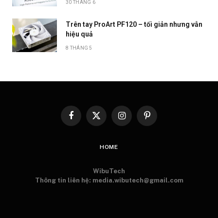
30 THÁNG 6
Trên tay ProArt PF120 – tối giản nhưng vẫn
hiệu quả
8 THÁNG 5
Facebook
X
Instagram
Pinterest
(Twitter)
HOME
WibuTech
Thông tin liên hệ: media.wibutech@gmail.com