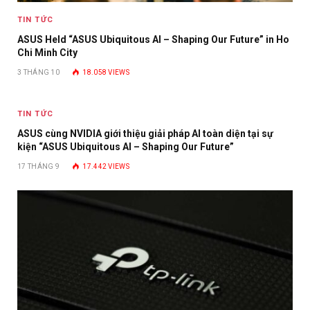
TIN TỨC
ASUS Held “ASUS Ubiquitous AI – Shaping Our Future” in Ho
Chi Minh City
3 THÁNG 10
18.058
VIEWS
TIN TỨC
ASUS cùng NVIDIA giới thiệu giải pháp AI toàn diện tại sự
kiện “ASUS Ubiquitous AI – Shaping Our Future”
17 THÁNG 9
17.442
VIEWS