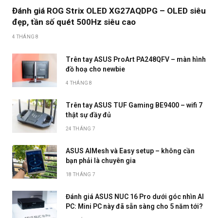
Đánh giá ROG Strix OLED XG27AQDPG – OLED siêu
đẹp, tần số quét 500Hz siêu cao
4 THÁNG 8
Trên tay ASUS ProArt PA248QFV – màn hình
đồ hoạ cho newbie
4 THÁNG 8
Trên tay ASUS TUF Gaming BE9400 – wifi 7
thật sự đầy đủ
24 THÁNG 7
ASUS AIMesh và Easy setup – không cần
bạn phải là chuyên gia
18 THÁNG 7
Đánh giá ASUS NUC 16 Pro dưới góc nhìn AI
PC: Mini PC này đã sẵn sàng cho 5 năm tới?