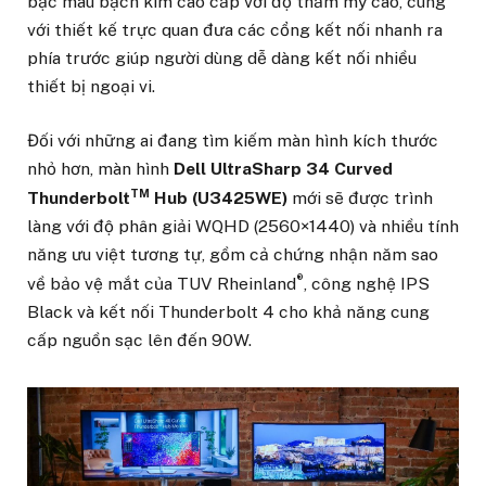
bạc màu bạch kim cao cấp với độ thẩm mỹ cao, cùng
với thiết kế trực quan đưa các cổng kết nối nhanh ra
phía trước giúp người dùng dễ dàng kết nối nhiều
thiết bị ngoại vi.
Đối với những ai đang tìm kiếm màn hình kích thước
nhỏ hơn, màn hình
Dell
UltraSharp 34 Curved
TM
Thunderbolt
Hub (U3425WE)
mới sẽ được trình
làng với độ phân giải WQHD (2560×1440) và nhiều tính
năng ưu việt tương tự, gồm cả chứng nhận năm sao
®
về bảo vệ mắt của TUV Rheinland
, công nghệ IPS
Black và kết nối Thunderbolt 4 cho khả năng cung
cấp nguồn sạc lên đến 90W.