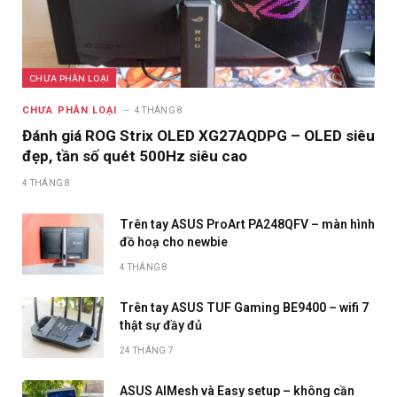
CHƯA PHÂN LOẠI
CHƯA PHÂN LOẠI
4 THÁNG 8
Đánh giá ROG Strix OLED XG27AQDPG – OLED siêu
đẹp, tần số quét 500Hz siêu cao
4 THÁNG 8
Trên tay ASUS ProArt PA248QFV – màn hình
đồ hoạ cho newbie
4 THÁNG 8
Trên tay ASUS TUF Gaming BE9400 – wifi 7
thật sự đầy đủ
24 THÁNG 7
ASUS AIMesh và Easy setup – không cần