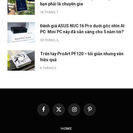
bạn phải là chuyên gia
18 THÁNG 7
Đánh giá ASUS NUC 16 Pro dưới góc nhìn AI
PC: Mini PC này đã sẵn sàng cho 5 năm tới?
30 THÁNG 6
Trên tay ProArt PF120 – tối giản nhưng vẫn
hiệu quả
8 THÁNG 5
Facebook
X
Instagram
Pinterest
(Twitter)
HOME