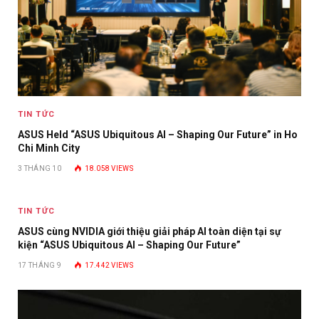
TIN TỨC
ASUS Held “ASUS Ubiquitous AI – Shaping Our Future” in Ho
Chi Minh City
3 THÁNG 10
18.058
VIEWS
TIN TỨC
ASUS cùng NVIDIA giới thiệu giải pháp AI toàn diện tại sự
kiện “ASUS Ubiquitous AI – Shaping Our Future”
17 THÁNG 9
17.442
VIEWS