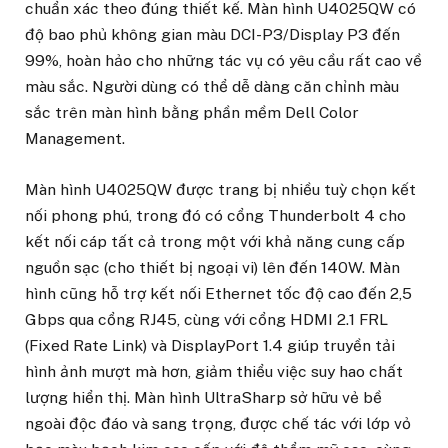
chuẩn xác theo đúng thiết kế. Màn hình U4025QW có
độ bao phủ không gian màu DCI-P3/Display P3 đến
99%, hoàn hảo cho những tác vụ có yêu cầu rất cao về
màu sắc. Người dùng có thể dễ dàng căn chỉnh màu
sắc trên màn hình bằng phần mềm Dell Color
Management.
Màn hình U4025QW được trang bị nhiều tuỳ chọn kết
nối phong phú, trong đó có cổng Thunderbolt 4 cho
kết nối cáp tất cả trong một với khả năng cung cấp
nguồn sạc (cho thiết bị ngoại vi) lên đến 140W. Màn
hình cũng hỗ trợ kết nối Ethernet tốc độ cao đến 2,5
Gbps qua cổng RJ45, cùng với cổng HDMI 2.1 FRL
(Fixed Rate Link) và DisplayPort 1.4 giúp truyền tải
hình ảnh mượt mà hơn, giảm thiểu việc suy hao chất
lượng hiển thị. Màn hình UltraSharp sở hữu vẻ bề
ngoài độc đáo và sang trọng, được chế tác với lớp vỏ