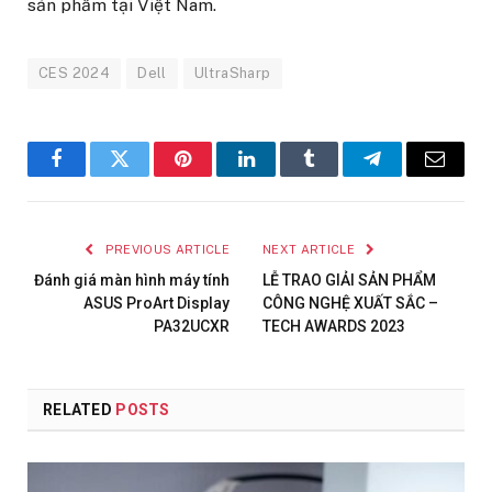
sản phẩm tại Việt Nam.
CES 2024
Dell
UltraSharp
Facebook
Twitter
Pinterest
LinkedIn
Tumblr
Telegram
Email
PREVIOUS ARTICLE
NEXT ARTICLE
Đánh giá màn hình máy tính
LỄ TRAO GIẢI SẢN PHẨM
ASUS ProArt Display
CÔNG NGHỆ XUẤT SẮC –
PA32UCXR
TECH AWARDS 2023
RELATED
POSTS