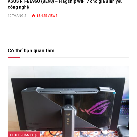
ASUS RT-BE96U (BE98) – Flagship WiFi 7 cho gia đình yêu
công nghệ
10 THÁNG 2
15.425
VIEWS
Có thể bạn quan tâm
CHƯA PHÂN LOẠI