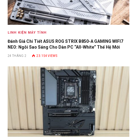
LINH KIỆN MÁY TÍNH
Đánh Giá Chi Tiết ASUS ROG STRIX B850-A GAMING WIFI7
NEO: Ngôi Sao Sáng Cho Dàn PC “All-White” Thế Hệ Mới
24 THÁNG 2
23.154
VIEWS