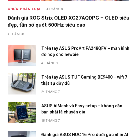
CHƯA PHÂN LOẠI
4 THÁNG 8
Đánh giá ROG Strix OLED XG27AQDPG – OLED siêu
đẹp, tần số quét 500Hz siêu cao
4 THÁNG 8
Trên tay ASUS ProArt PA248QFV – màn hình
đồ hoạ cho newbie
4 THÁNG 8
Trên tay ASUS TUF Gaming BE9400 – wifi 7
thật sự đầy đủ
24 THÁNG 7
ASUS AIMesh và Easy setup – không cần
bạn phải là chuyên gia
18 THÁNG 7
Đánh giá ASUS NUC 16 Pro dưới góc nhìn AI