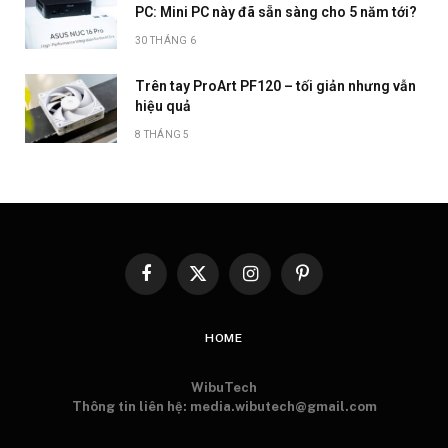
PC: Mini PC này đã sẵn sàng cho 5 năm tới?
30 THÁNG 6
Trên tay ProArt PF120 – tối giản nhưng vẫn
hiệu quả
8 THÁNG 5
Facebook
X
Instagram
Pinterest
(Twitter)
HOME
WibuTech
Thông tin liên hệ: media.wibutech@gmail.com