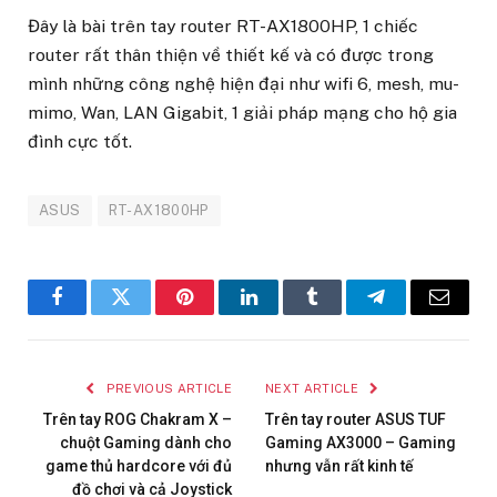
Đây là bài trên tay router RT-AX1800HP, 1 chiếc
router rất thân thiện về thiết kế và có được trong
mình những công nghệ hiện đại như wifi 6, mesh, mu-
mimo, Wan, LAN Gigabit, 1 giải pháp mạng cho hộ gia
đình cực tốt.
ASUS
RT-AX1800HP
Facebook
Twitter
Pinterest
LinkedIn
Tumblr
Telegram
Email
PREVIOUS ARTICLE
NEXT ARTICLE
Trên tay ROG Chakram X –
Trên tay router ASUS TUF
chuột Gaming dành cho
Gaming AX3000 – Gaming
game thủ hardcore với đủ
nhưng vẫn rất kinh tế
đồ chơi và cả Joystick