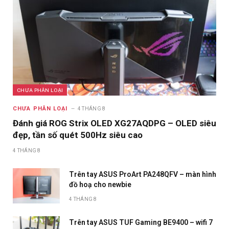
CHƯA PHÂN LOẠI
CHƯA PHÂN LOẠI
4 THÁNG 8
Đánh giá ROG Strix OLED XG27AQDPG – OLED siêu
đẹp, tần số quét 500Hz siêu cao
4 THÁNG 8
Trên tay ASUS ProArt PA248QFV – màn hình
đồ hoạ cho newbie
4 THÁNG 8
Trên tay ASUS TUF Gaming BE9400 – wifi 7