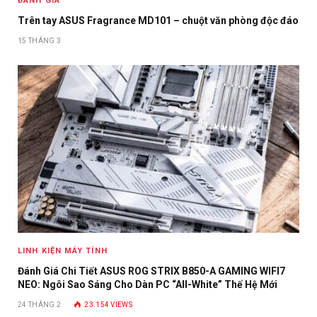
ĐÁNH GIÁ
Trên tay ASUS Fragrance MD101 – chuột văn phòng độc đáo
15 THÁNG 3
LINH KIỆN MÁY TÍNH
Đánh Giá Chi Tiết ASUS ROG STRIX B850-A GAMING WIFI7
NEO: Ngôi Sao Sáng Cho Dàn PC “All-White” Thế Hệ Mới
24 THÁNG 2
23.154
VIEWS