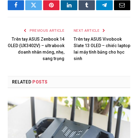
Facebook
Twitter
Pinterest
LinkedIn
Tumblr
Telegram
Email
PREVIOUS ARTICLE
NEXT ARTICLE
Trên tay ASUS Zenbook 14
Trên tay ASUS Vivobook
OLED (UX3402V) – ultrabook
Slate 13 OLED – chiếc laptop
doanh nhân mỏng, nhẹ,
lai máy tính bảng cho học
sang trọng
sinh
RELATED
POSTS