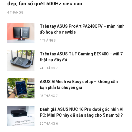
đẹp, tần số quét 500Hz siêu cao
4 THÁNG 8
Trên tay ASUS ProArt PA248QFV – màn hình
đồ hoạ cho newbie
4 THÁNG 8
Trên tay ASUS TUF Gaming BE9400 – wifi 7
thật sự đầy đủ
24 THÁNG 7
ASUS AIMesh và Easy setup – không cần
bạn phải là chuyên gia
18 THÁNG 7
Đánh giá ASUS NUC 16 Pro dưới góc nhìn AI
PC: Mini PC này đã sẵn sàng cho 5 năm tới?
30 THÁNG 6