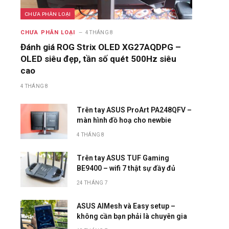
CHƯA PHÂN LOẠI
CHƯA PHÂN LOẠI
4 THÁNG 8
Đánh giá ROG Strix OLED XG27AQDPG –
OLED siêu đẹp, tần số quét 500Hz siêu
cao
4 THÁNG 8
Trên tay ASUS ProArt PA248QFV –
màn hình đồ hoạ cho newbie
4 THÁNG 8
Trên tay ASUS TUF Gaming
BE9400 – wifi 7 thật sự đầy đủ
24 THÁNG 7
ASUS AIMesh và Easy setup –
không cần bạn phải là chuyên gia