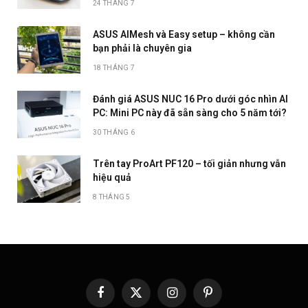
24 THÁNG 7
ASUS AIMesh và Easy setup – không cần
bạn phải là chuyên gia
18 THÁNG 7
Đánh giá ASUS NUC 16 Pro dưới góc nhìn AI
PC: Mini PC này đã sẵn sàng cho 5 năm tới?
30 THÁNG 6
Trên tay ProArt PF120 – tối giản nhưng vẫn
hiệu quả
8 THÁNG 5
Facebook
X
Instagram
Pinterest