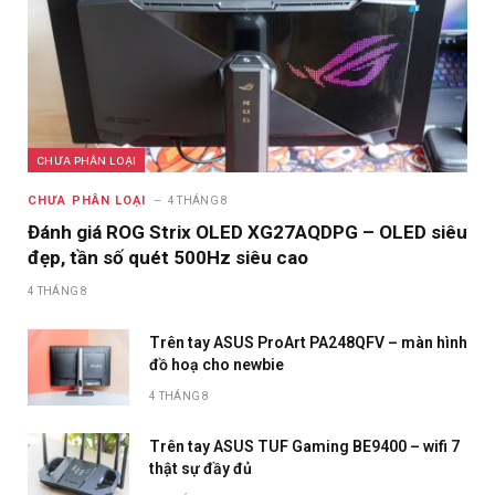
CHƯA PHÂN LOẠI
CHƯA PHÂN LOẠI
4 THÁNG 8
Đánh giá ROG Strix OLED XG27AQDPG – OLED siêu
đẹp, tần số quét 500Hz siêu cao
4 THÁNG 8
Trên tay ASUS ProArt PA248QFV – màn hình
đồ hoạ cho newbie
4 THÁNG 8
Trên tay ASUS TUF Gaming BE9400 – wifi 7
thật sự đầy đủ