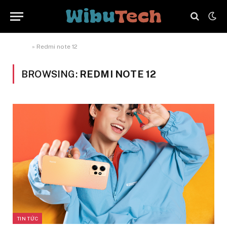
Home
»
Redmi note 12
BROWSING:
REDMI NOTE 12
TIN TỨC