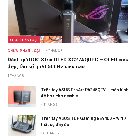
CHƯA PHÂN LOẠI
CHƯA PHÂN LOẠI
4 THÁNG 8
Đánh giá ROG Strix OLED XG27AQDPG – OLED siêu
đẹp, tần số quét 500Hz siêu cao
4 THÁNG 8
Trên tay ASUS ProArt PA248QFV – màn hình
đồ hoạ cho newbie
4 THÁNG 8
Trên tay ASUS TUF Gaming BE9400 – wifi 7
thật sự đầy đủ
24 THÁNG 7