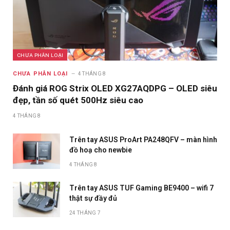
CHƯA PHÂN LOẠI
CHƯA PHÂN LOẠI
4 THÁNG 8
Đánh giá ROG Strix OLED XG27AQDPG – OLED siêu
đẹp, tần số quét 500Hz siêu cao
4 THÁNG 8
Trên tay ASUS ProArt PA248QFV – màn hình
đồ hoạ cho newbie
4 THÁNG 8
Trên tay ASUS TUF Gaming BE9400 – wifi 7
thật sự đầy đủ
24 THÁNG 7