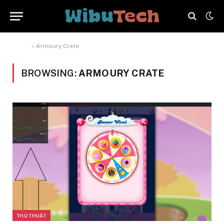
Home
»
Armoury Crate
BROWSING:
ARMOURY CRATE
THỦ THUẬT