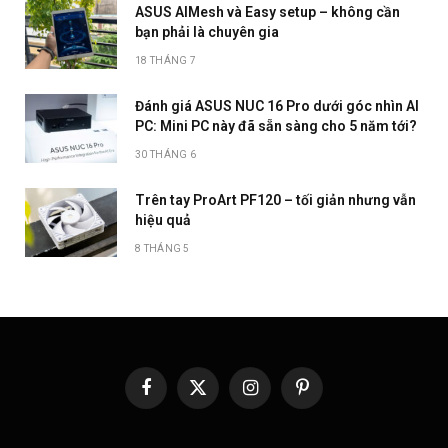
ASUS AIMesh và Easy setup – không cần
bạn phải là chuyên gia
18 THÁNG 7
Đánh giá ASUS NUC 16 Pro dưới góc nhìn AI
PC: Mini PC này đã sẵn sàng cho 5 năm tới?
30 THÁNG 6
Trên tay ProArt PF120 – tối giản nhưng vẫn
hiệu quả
8 THÁNG 5
Facebook
X
Instagram
Pinterest
(Twitter)