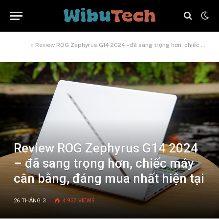
Home
»
Review ROG Zephyrus G14 2024 – đã sang trọng hơn, chiếc máy cân bằng, đáng mua nhất hiện tại
Review ROG Zephyrus G14 2024
– đã sang trọng hơn, chiếc máy
cân bằng, đáng mua nhất hiện tại
26 THÁNG 3
4.937
VIEWS