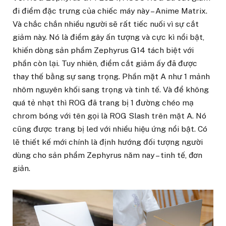
đi điểm đặc trưng của chiếc máy này – Anime Matrix.
Và chắc chắn nhiều người sẽ rất tiếc nuối vì sự cắt
giảm này. Nó là điểm gây ấn tượng và cực kì nổi bật,
khiến dòng sản phẩm Zephyrus G14 tách biệt với
phần còn lại. Tuy nhiên, điểm cắt giảm ấy đã được
thay thế bằng sự sang trọng. Phần mặt A như 1 mảnh
nhôm nguyên khối sang trọng và tinh tế. Và để không
quá tẻ nhạt thì ROG đã trang bị 1 đường chéo mạ
chrom bóng với tên gọi là ROG Slash trên mặt A. Nó
cũng được trang bị led với nhiều hiệu ứng nổi bật. Có
lẽ thiết kế mới chính là định hướng đối tượng người
dùng cho sản phẩm Zephyrus năm nay – tinh tế, đơn
giản.