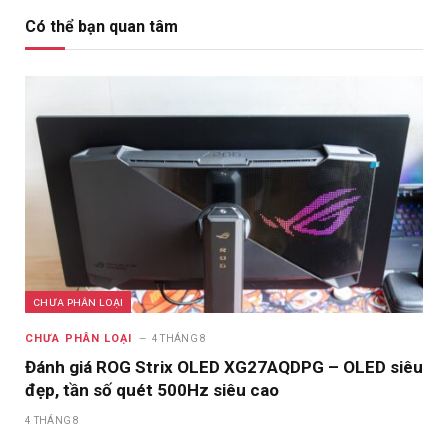
Có thể bạn quan tâm
CHƯA PHÂN LOẠI
CHƯA PHÂN LOẠI
4 THÁNG 8
Đánh giá ROG Strix OLED XG27AQDPG – OLED siêu
đẹp, tần số quét 500Hz siêu cao
4 THÁNG 8