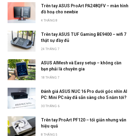
Trên tay ASUS ProArt PA248QFV – màn hình
đồ hoạ cho newbie
4 THÁNG 8
Trên tay ASUS TUF Gaming BE9400 – wifi 7
thật sự đầy đủ
24 THÁNG 7
ASUS AIMesh và Easy setup – không cần
bạn phải là chuyên gia
18 THÁNG 7
Đánh giá ASUS NUC 16 Pro dưới góc nhìn AI
PC: Mini PC này đã sẵn sàng cho 5 năm tới?
30 THÁNG 6
Trên tay ProArt PF120 – tối giản nhưng vẫn
hiệu quả
8 THÁNG 5