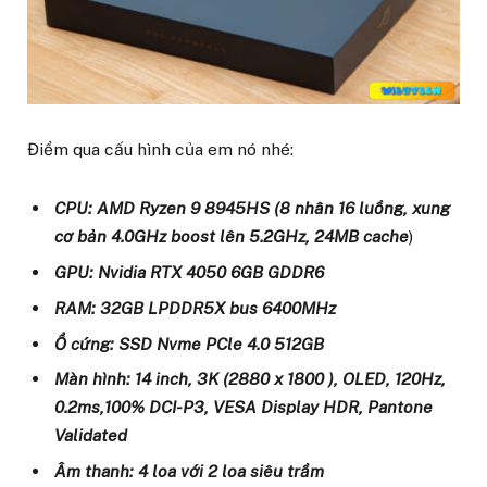
Điểm qua cấu hình của em nó nhé:
CPU: AMD Ryzen 9 8945HS (8 nhân 16 luồng, xung
cơ bản 4.0GHz boost lên 5.2GHz, 24MB cache
)
GPU:
Nvidia RTX 4050 6GB GDDR6
RAM: 32GB LPDDR5X bus 6400MHz
Ổ cứng: SSD Nvme PCle 4.0 512GB
Màn hình: 14 inch, 3K (2880 x 1800 ), OLED, 120Hz,
0.2ms,100% DCI-P3, VESA Display HDR, Pantone
Validated
Âm thanh: 4 loa với 2 loa siêu trầm