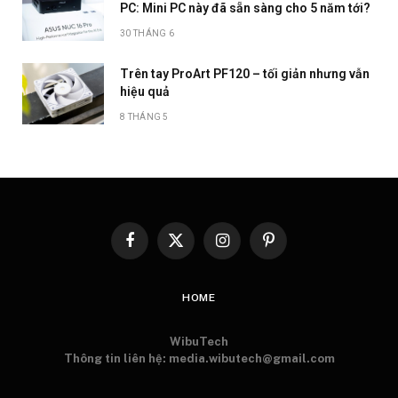
PC: Mini PC này đã sẵn sàng cho 5 năm tới?
30 THÁNG 6
Trên tay ProArt PF120 – tối giản nhưng vẫn
hiệu quả
8 THÁNG 5
Facebook
X
Instagram
Pinterest
(Twitter)
HOME
WibuTech
Thông tin liên hệ: media.wibutech@gmail.com