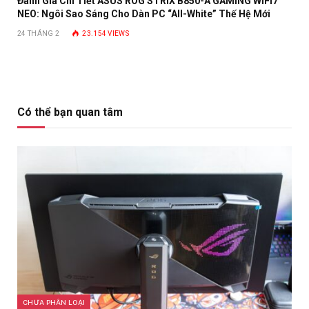
Đánh Giá Chi Tiết ASUS ROG STRIX B850-A GAMING WIFI7
NEO: Ngôi Sao Sáng Cho Dàn PC “All-White” Thế Hệ Mới
24 THÁNG 2
23.154
VIEWS
Có thể bạn quan tâm
CHƯA PHÂN LOẠI