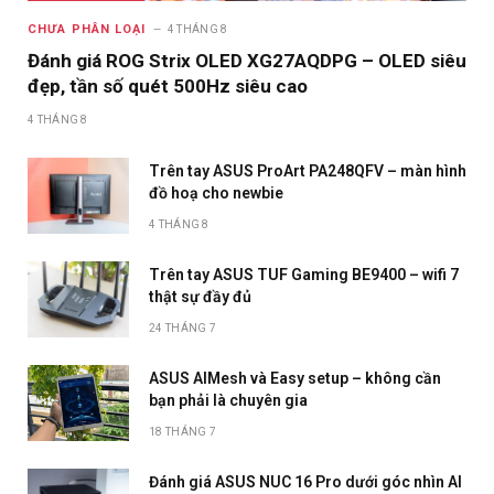
CHƯA PHÂN LOẠI
4 THÁNG 8
Đánh giá ROG Strix OLED XG27AQDPG – OLED siêu
đẹp, tần số quét 500Hz siêu cao
4 THÁNG 8
Trên tay ASUS ProArt PA248QFV – màn hình
đồ hoạ cho newbie
4 THÁNG 8
Trên tay ASUS TUF Gaming BE9400 – wifi 7
thật sự đầy đủ
24 THÁNG 7
ASUS AIMesh và Easy setup – không cần
bạn phải là chuyên gia
18 THÁNG 7
Đánh giá ASUS NUC 16 Pro dưới góc nhìn AI