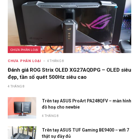
CHƯA PHÂN LOẠI
CHƯA PHÂN LOẠI
4 THÁNG 8
Đánh giá ROG Strix OLED XG27AQDPG – OLED siêu
đẹp, tần số quét 500Hz siêu cao
4 THÁNG 8
Trên tay ASUS ProArt PA248QFV – màn hình
đồ hoạ cho newbie
4 THÁNG 8
Trên tay ASUS TUF Gaming BE9400 – wifi 7
thật sự đầy đủ