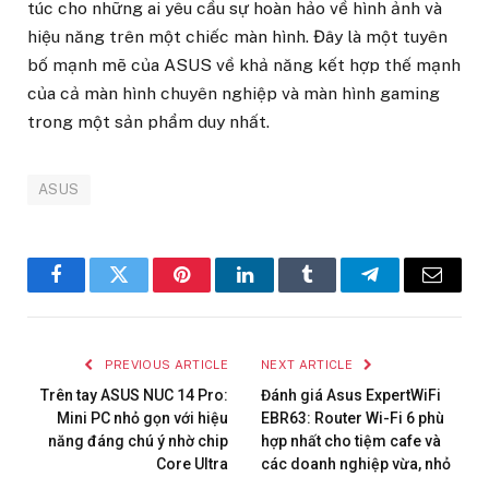
túc cho những ai yêu cầu sự hoàn hảo về hình ảnh và
hiệu năng trên một chiếc màn hình. Đây là một tuyên
bố mạnh mẽ của ASUS về khả năng kết hợp thế mạnh
của cả màn hình chuyên nghiệp và màn hình gaming
trong một sản phẩm duy nhất.
ASUS
Facebook
Twitter
Pinterest
LinkedIn
Tumblr
Telegram
Email
PREVIOUS ARTICLE
NEXT ARTICLE
Trên tay ASUS NUC 14 Pro:
Đánh giá Asus ExpertWiFi
Mini PC nhỏ gọn với hiệu
EBR63: Router Wi-Fi 6 phù
năng đáng chú ý nhờ chip
hợp nhất cho tiệm cafe và
Core Ultra
các doanh nghiệp vừa, nhỏ