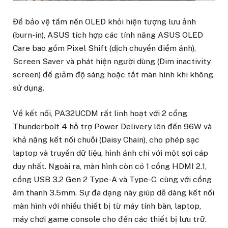
Để bảo vệ tấm nền OLED khỏi hiện tượng lưu ảnh
(burn-in), ASUS tích hợp các tính năng ASUS OLED
Care bao gồm Pixel Shift (dịch chuyển điểm ảnh),
Screen Saver và phát hiện người dùng (Dim inactivity
screen) để giảm độ sáng hoặc tắt màn hình khi không
sử dụng.
Về kết nối, PA32UCDM rất linh hoạt với 2 cổng
Thunderbolt 4 hỗ trợ Power Delivery lên đến 96W và
khả năng kết nối chuỗi (Daisy Chain), cho phép sạc
laptop và truyền dữ liệu, hình ảnh chỉ với một sợi cáp
duy nhất. Ngoài ra, màn hình còn có 1 cổng HDMI 2.1,
cổng USB 3.2 Gen 2 Type-A và Type-C, cùng với cổng
âm thanh 3.5mm. Sự đa dạng này giúp dễ dàng kết nối
màn hình với nhiều thiết bị từ máy tính bàn, laptop,
máy chơi game console cho đến các thiết bị lưu trữ.